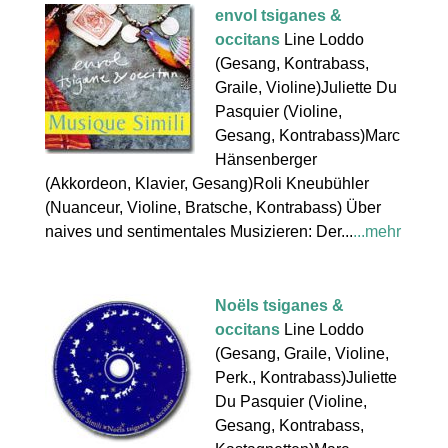
envol tsiganes &
occitans
Line Loddo
(Gesang, Kontrabass,
Graile, Violine)Juliette Du
Pasquier (Violine,
Gesang, Kontrabass)Marc
Hänsenberger
(Akkordeon, Klavier, Gesang)Roli Kneubühler
(Nuanceur, Violine, Bratsche, Kontrabass) Über
naives und sentimentales Musizieren: Der...
...mehr
Noëls tsiganes &
occitans
Line Loddo
(Gesang, Graile, Violine,
Perk., Kontrabass)Juliette
Du Pasquier (Violine,
Gesang, Kontrabass,