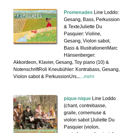
Promenades
Line Loddo:
Gesang, Bass, Perkussion
& TexteJuliette Du
Pasquier: Violine,
Gesang, Violon sabot,
Bass & IllustrationenMarc
Hänsenberger:
Akkordeon, Klavier, Gesang, Toy piano (10) &
NotenschriftRoli Kneubühler: Kontrabass, Gesang,
Violon sabot & PerkussionUrs...
...mehr
pique-nique
Line Loddo
(chant, contrebasse,
graile, cornemuse &
violon sabot )Juliette Du
Pasquier (violon,