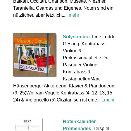
Balkan, Occitan, Chanson, Musette, Klezmer,
Tarantella, Csárdàs und Eigenes. Noten sind ein
nützlicher, aber letztlich...
...mehr
Solysombra
Line Loddo
Gesang, Kontrabass,
Violine &
PerkussionJuliette Du
Pasquier Violine,
Kontrabass &
KastagnettenMarc
Hänsenberger Akkordeon, Klavier & Piandoneon
(9, 25)Wolfram Vogele Kontrabass (4, 12, 13, 15,
24) & Violoncello (5) Okzitanisch ist eine...
...mehr
Notenkalender
Promenades
Beispiel