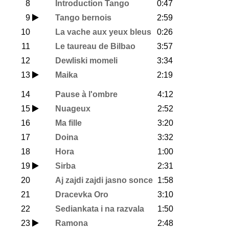
8
Introduction Tango
0:47
9
Tango bernois
2:59
10
La vache aux yeux bleus
0:26
11
Le taureau de Bilbao
3:57
12
Dewliski momeli
3:34
13
Maika
2:19
14
Pause à l'ombre
4:12
15
Nuageux
2:52
16
Ma fille
3:20
17
Doina
3:32
18
Hora
1:00
19
Sirba
2:31
20
Aj zajdi zajdi jasno sonce
1:58
21
Dracevka Oro
3:10
22
Sediankata i na razvala
1:50
23
Ramona
2:48